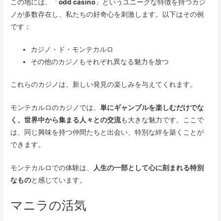
この地には、「
odd casino
」というユニークな特徴を持つカジ
ノが多数存在し、私たちの好奇心を刺激します。以下はその例
です：
カジノ・ド・モンテカルロ
その他のカジノもそれぞれ異なる魅力を放つ
これらのカジノは、新しい発見の楽しみを与えてくれます。
モンテカルロのカジノでは、
単にギャンブルを楽しむだけでな
く、世界中から集まる人々との交流
も大きな魅力です。ここで
は、同じ興味を持つ仲間たちと出会い、特別な絆を築くことが
できます。
モンテカルロでの体験は、
人生の一部として心に刻まれる特別
なもの
と感じています。
マニラの活気