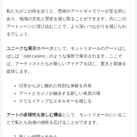
私たちがこの街を歩くと、壁画やアートギャラリーが至る所に
あり、地域の文化と歴史を感じ取ることができます。共にこの
アートシーンに溶け込むことで、より深いつながりを感じられ
るでしょう。
ユニークな展示スペース
として、モントリオールのアートはし
ばしば「odd casino」のような場所で展示されます。ここで
は、アーティストたちが新しいアイデアを試し、驚きと刺激を
提供します。
日常から少し離れた特別な体験を共有
アートとカジノが融合する新しい発見の場
クリエイティブなエネルギーを感じる
アートの多様性を楽しむ機会
として、モントリオールにいるこ
とで私たち自身の感性を広げることができます。
新しい仲間と出会う