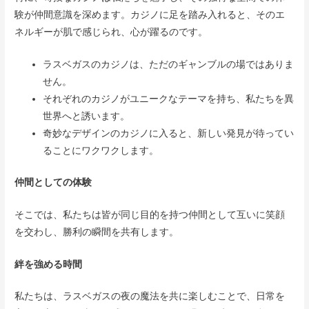
験が仲間意識を深めます。カジノに足を踏み入れると、そのエ
ネルギーが肌で感じられ、心が躍るのです。
ラスベガスのカジノは、ただのギャンブルの場ではありま
せん。
それぞれのカジノがユニークなテーマを持ち、私たちを異
世界へと誘います。
奇妙なデザインのカジノに入ると、新しい発見が待ってい
ることにワクワクします。
仲間としての体験
そこでは、私たちは皆が同じ目的を持つ仲間として互いに笑顔
を交わし、勝利の瞬間を共有します。
絆を強める時間
私たちは、ラスベガスの夜の魔法を共に楽しむことで、日常を