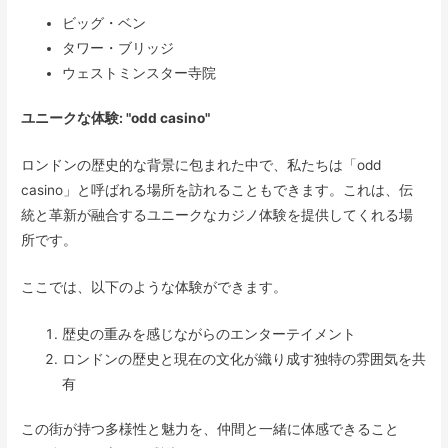
ビッグ・ベン
タワー・ブリッジ
ウェストミンスター寺院
ユニークな体験: "odd casino"
ロンドンの歴史的な背景に包まれた中で、私たちは「odd
casino」と呼ばれる場所を訪れることもできます。これは、伝
統と革新が融合するユニークなカジノ体験を提供してくれる場
所です。
ここでは、以下のような体験ができます。
歴史の重みを感じながらのエンターテイメント
ロンドンの歴史と現在の文化が織り成す独特の雰囲気を共
有
この街が持つ多様性と魅力を、仲間と一緒に体感できること