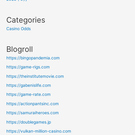
Categories
Casino Odds
Blogroll
https://bingopandemia.com
https://game-rigs.com
https://theinstitutemovie.com
https://gabenislife.com
https://game-rate.com
https://actionpantsinc.com
https://samuraiheroes.com
https://doublegames.jp
https://vulkan-million-casino.com