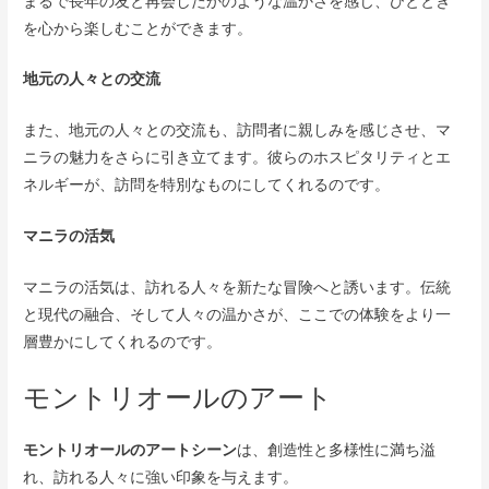
まるで長年の友と再会したかのような温かさを感じ、ひととき
を心から楽しむことができます。
地元の人々との交流
また、地元の人々との交流も、訪問者に親しみを感じさせ、マ
ニラの魅力をさらに引き立てます。彼らのホスピタリティとエ
ネルギーが、訪問を特別なものにしてくれるのです。
マニラの活気
マニラの活気は、訪れる人々を新たな冒険へと誘います。伝統
と現代の融合、そして人々の温かさが、ここでの体験をより一
層豊かにしてくれるのです。
モントリオールのアート
モントリオールのアートシーン
は、創造性と多様性に満ち溢
れ、訪れる人々に強い印象を与えます。