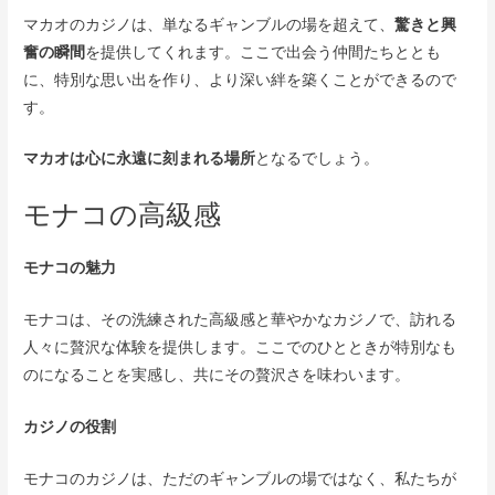
マカオのカジノは、単なるギャンブルの場を超えて、
驚きと興
奮の瞬間
を提供してくれます。ここで出会う仲間たちととも
に、特別な思い出を作り、より深い絆を築くことができるので
す。
マカオは心に永遠に刻まれる場所
となるでしょう。
モナコの高級感
モナコの魅力
モナコは、その洗練された高級感と華やかなカジノで、訪れる
人々に贅沢な体験を提供します。ここでのひとときが特別なも
のになることを実感し、共にその贅沢さを味わいます。
カジノの役割
モナコのカジノは、ただのギャンブルの場ではなく、私たちが