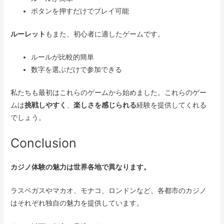
ボタンを押すだけでプレイ可能
ルーレット
もまた、初心者に適したゲームです。
ルールが比較的簡単
数字を選ぶだけで参加できる
私たちも最初はこれらのゲームから始めました。これらのゲー
ムは
挑戦しやすく
、
楽しさを感じられる
経験を提供してくれる
でしょう。
Conclusion
カジノ体験の魅力は世界各地で異なります。
ラスベガスやマカオ、モナコ、ロンドンなど、各都市のカジノ
はそれぞれ独自の魅力を提供しています。