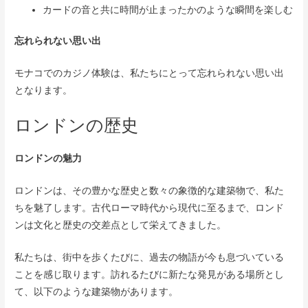
カードの音と共に時間が止まったかのような瞬間を楽しむ
忘れられない思い出
モナコでのカジノ体験は、私たちにとって忘れられない思い出
となります。
ロンドンの歴史
ロンドンの魅力
ロンドンは、その豊かな歴史と数々の象徴的な建築物で、私た
ちを魅了します。古代ローマ時代から現代に至るまで、ロンド
ンは文化と歴史の交差点として栄えてきました。
私たちは、街中を歩くたびに、過去の物語が今も息づいている
ことを感じ取ります。訪れるたびに新たな発見がある場所とし
て、以下のような建築物があります。