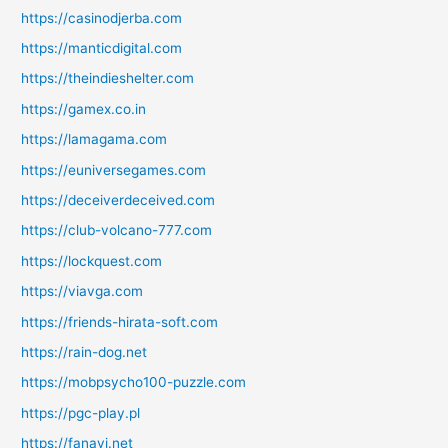
https://casinodjerba.com
https://manticdigital.com
https://theindieshelter.com
https://gamex.co.in
https://lamagama.com
https://euniversegames.com
https://deceiverdeceived.com
https://club-volcano-777.com
https://lockquest.com
https://viavga.com
https://friends-hirata-soft.com
https://rain-dog.net
https://mobpsycho100-puzzle.com
https://pgc-play.pl
https://fanavi.net