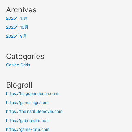
Archives
2025年11月
2025年10月
2025年9月
Categories
Casino Odds
Blogroll
https://bingopandemia.com
https://game-rigs.com
https://theinstitutemovie.com
https://gabenislife.com
https://game-rate.com