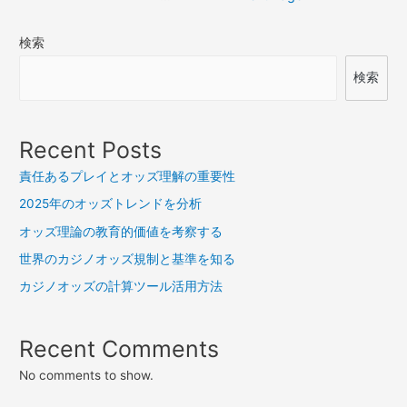
稿
分
検索
散
ナ
の
ビ
検索
関
ゲ
係
ー
を
Recent Posts
理
シ
責任あるプレイとオッズ理解の重要性
解
ョ
2025年のオッズトレンドを分析
す
ン
る
オッズ理論の教育的価値を考察する
重
世界のカジノオッズ規制と基準を知る
要
カジノオッズの計算ツール活用方法
性
Recent Comments
No comments to show.