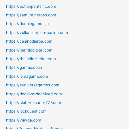
https://actionpantsinc.com
https://samuraiheroes.com
https://doublegames.jp
https://vulkan-million-casino.com
https://casinodjerba.com
https://manticdigital.com
https://theindieshelter.com
https://gamex.co.in
https://lamagama.com
https://euniversegames.com
https://deceiverdeceived.com
https://club-volcano-777.com
https://lockquest.com
https://viavga.com
https://friends-hirata-soft.com